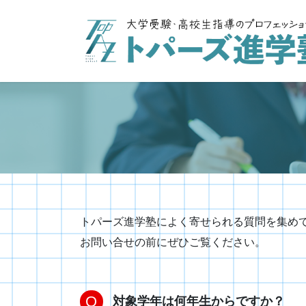
コ
ナ
ン
ビ
テ
ゲ
ン
ー
ツ
シ
へ
ョ
ス
ン
キ
に
ッ
移
プ
動
トパーズ進学塾によく寄せられる質問を集め
お問い合せの前にぜひご覧ください。
対象学年は何年生からですか？